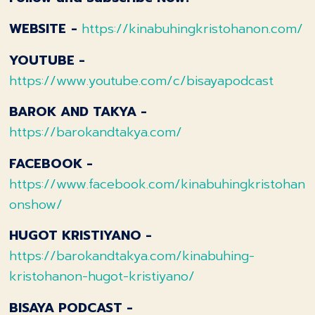
WEBSITE
-
https://kinabuhingkristohanon.com/
YOUTUBE -
https://www.youtube.com/c/bisayapodcast
BAROK AND TAKYA -
https://barokandtakya.com/
FACEBOOK -
https://www.facebook.com/kinabuhingkristohan
onshow/
HUGOT KRISTIYANO -
https://barokandtakya.com/kinabuhing-
kristohanon-hugot-kristiyano/
BISAYA PODCAST -