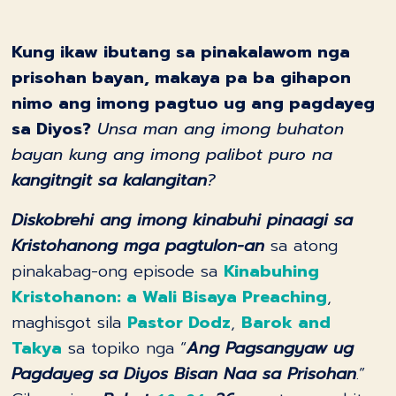
Kung ikaw ibutang sa pinakalawom nga
prisohan bayan, makaya pa ba gihapon
nimo ang imong pagtuo ug ang pagdayeg
sa Diyos?
Unsa man ang imong buhaton
bayan kung ang imong palibot puro na
kangitngit sa kalangitan
?
Diskobrehi ang imong kinabuhi pinaagi sa
Kristohanong mga pagtulon-an
sa atong
pinakabag-ong episode sa
Kinabuhing
Kristohanon: a Wali Bisaya Preaching
,
maghisgot sila
Pastor Dodz
,
Barok and
Takya
sa topiko nga “
Ang Pagsangyaw ug
Pagdayeg sa Diyos Bisan Naa sa Prisohan
.”