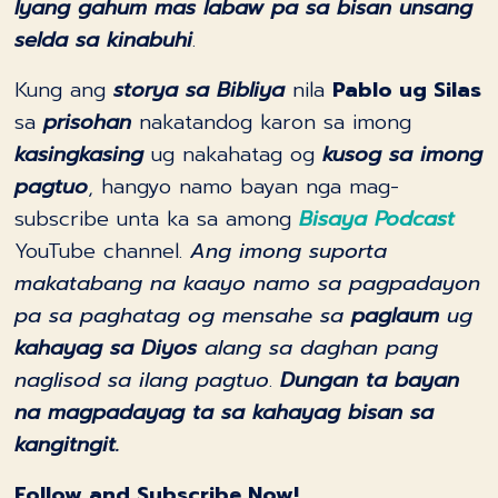
Iyang gahum mas labaw pa sa bisan unsang
selda sa kinabuhi
.
Kung ang
storya sa Bibliya
nila
Pablo ug Silas
sa
prisohan
nakatandog karon sa imong
kasingkasing
ug nakahatag og
kusog sa imong
pagtuo
, hangyo namo bayan nga mag-
subscribe unta ka sa among
Bisaya Podcast
YouTube channel.
Ang imong suporta
makatabang na kaayo namo sa pagpadayon
pa sa paghatag og mensahe sa
paglaum
ug
kahayag sa Diyos
alang sa daghan pang
naglisod sa ilang pagtuo
.
Dungan ta bayan
na magpadayag ta sa kahayag bisan sa
kangitngit.
Follow and Subscribe Now!