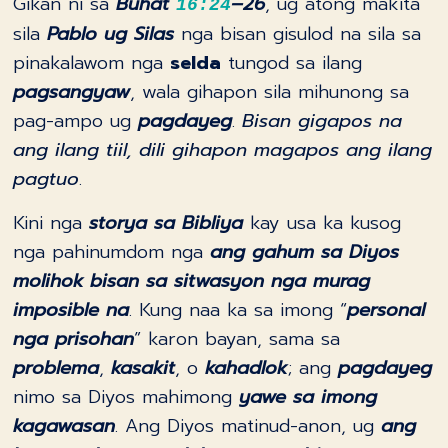
Gikan ni sa
Buhat
–26
, ug atong makita
16:24
sila
Pablo ug Silas
nga bisan gisulod na sila sa
pinakalawom nga
selda
tungod sa ilang
pagsangyaw
, wala gihapon sila mihunong sa
pag-ampo ug
pagdayeg
.
Bisan gigapos na
ang ilang tiil, dili gihapon magapos ang ilang
pagtuo
.
Kini nga
storya sa Bibliya
kay usa ka kusog
nga pahinumdom nga
ang gahum sa Diyos
molihok bisan sa sitwasyon nga murag
imposible na
. Kung naa ka sa imong “
personal
nga prisohan
” karon bayan, sama sa
problema
,
kasakit
, o
kahadlok
; ang
pagdayeg
nimo sa Diyos mahimong
yawe sa imong
kagawasan
. Ang Diyos matinud-anon, ug
ang