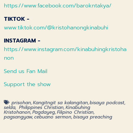
https://www.facebook.com/barokntakya/
TIKTOK -
www.tiktok.com/@kristohanongkinabuhi
INSTAGRAM -
https://www.instagram.com/kinabuhingkristoha
non
Send us Fan Mail
Support the show
prisohan
,
Kangitngit sa kalangitan
,
bisaya podcast
,
selda
,
Philippines Christian
,
Kinabuhing
Kristohanon
,
Pagdayeg
,
Filipino Christian
,
pagsangyaw
,
cebuano sermon
,
bisaya preaching